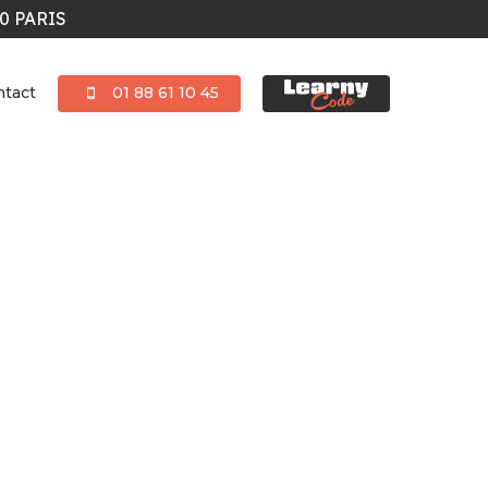
0 PARIS
ntact
01 88 61 10 45